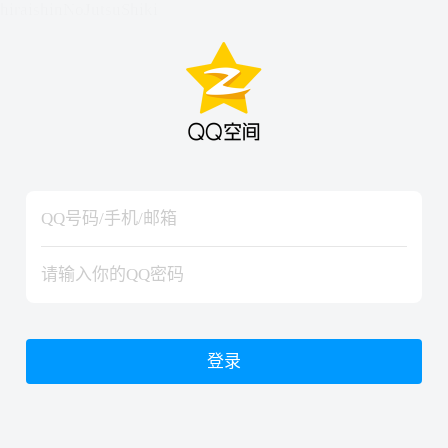
hiraishinNoJutsuShiki
hiraishinNoJutsuShiki
登录