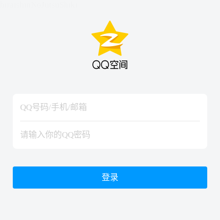
hiraishinNoJutsuShiki
hiraishinNoJutsuShiki
登录