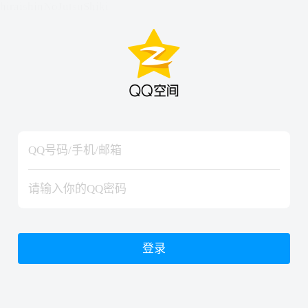
hiraishinNoJutsuShiki
hiraishinNoJutsuShiki
登录