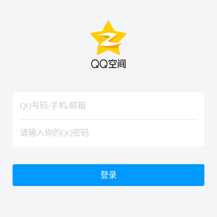
hiraishinNoJutsuShiki
hiraishinNoJutsuShiki
登录