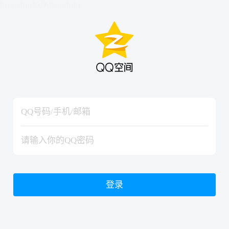
hiraishinNoJutsuShiki
hiraishinNoJutsuShiki
登录