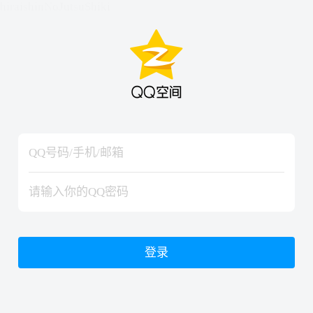
hiraishinNoJutsuShiki
hiraishinNoJutsuShiki
登录