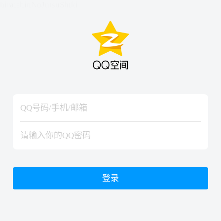
hiraishinNoJutsuShiki
hiraishinNoJutsuShiki
登录