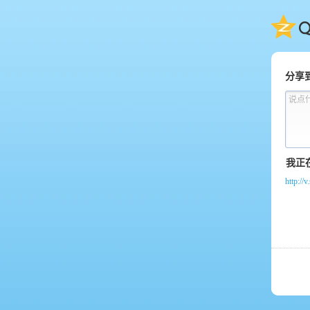
QQ
分享
说点
http:/