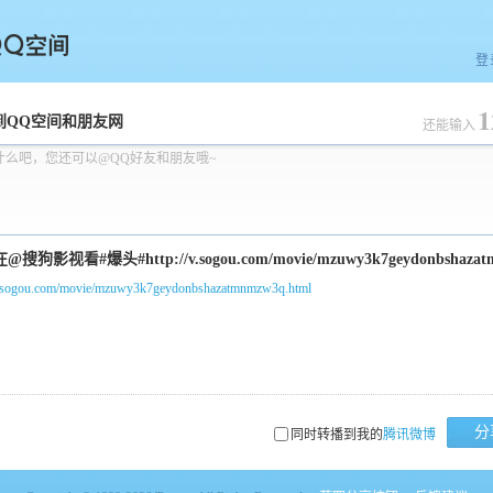
登
1
空间
到QQ空间和朋友网
还能输入
什么吧，您还可以@QQ好友和朋友哦~
/v.sogou.com/movie/mzuwy3k7geydonbshazatmnmzw3q.html
分
同时转播到我的
腾讯微博