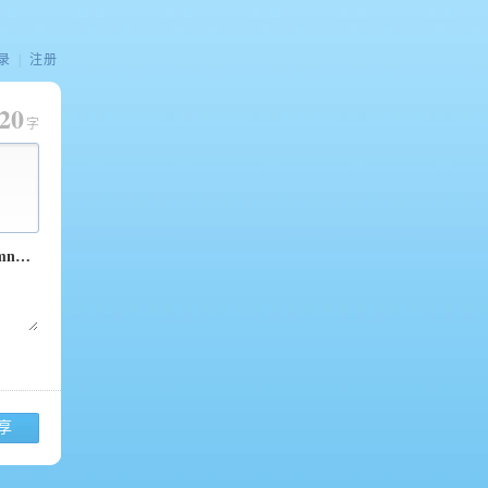
录
|
注册
20
字
享