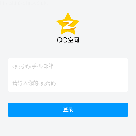
hiraishinNoJutsuShiki
hiraishinNoJutsuShiki
登录