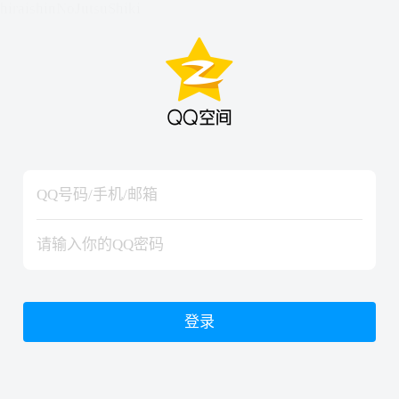
hiraishinNoJutsuShiki
hiraishinNoJutsuShiki
登录