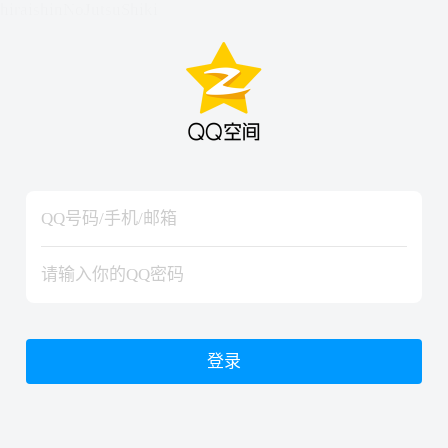
hiraishinNoJutsuShiki
hiraishinNoJutsuShiki
登录