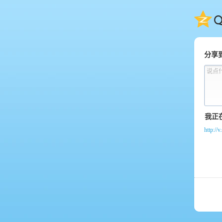
QQ
分享
说点
http:/