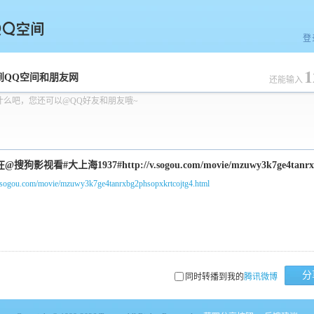
登
1
空间
到QQ空间和朋友网
还能输入
什么吧，您还可以@QQ好友和朋友哦~
/v.sogou.com/movie/mzuwy3k7ge4tanrxbg2phsopxkrtcojtg4.html
分
同时转播到我的
腾讯微博