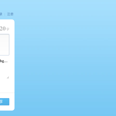
录
|
注册
20
字
享