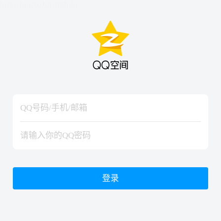
hiraishinNoJutsuShiki
hiraishinNoJutsuShiki
登录