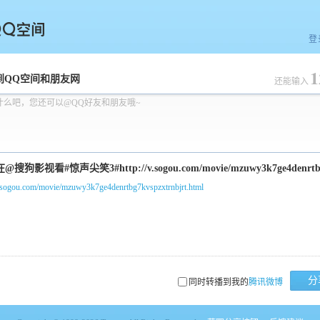
登
1
空间
到QQ空间和朋友网
还能输入
什么吧，您还可以@QQ好友和朋友哦~
/v.sogou.com/movie/mzuwy3k7ge4denrtbg7kvspzxtrnbjrt.html
分
同时转播到我的
腾讯微博