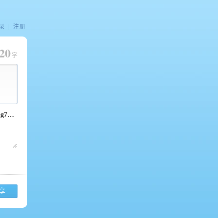
录
|
注册
20
字
享