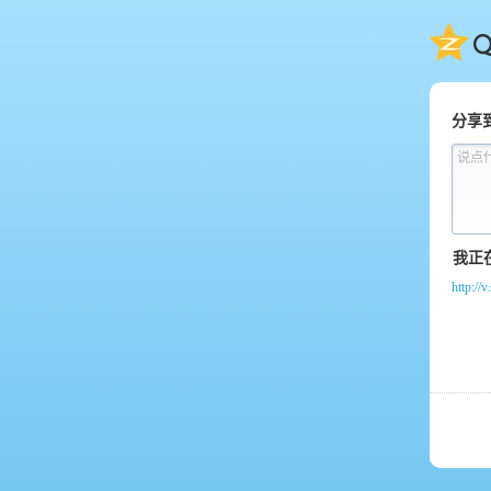
QQ
分享
说点
http:/