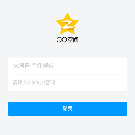
hiraishinNoJutsuShiki
hiraishinNoJutsuShiki
登录