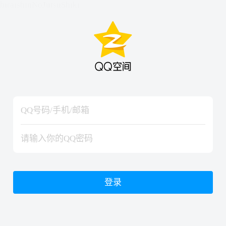
hiraishinNoJutsuShiki
hiraishinNoJutsuShiki
登录