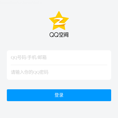
hiraishinNoJutsuShiki
hiraishinNoJutsuShiki
登录