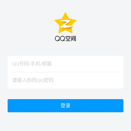
hiraishinNoJutsuShiki
hiraishinNoJutsuShiki
登录