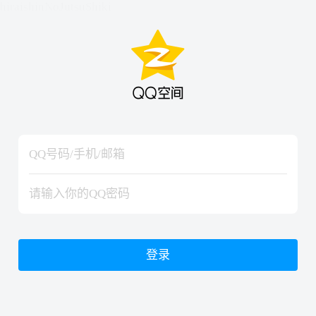
hiraishinNoJutsuShiki
hiraishinNoJutsuShiki
登录