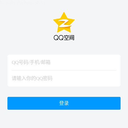
hiraishinNoJutsuShiki
hiraishinNoJutsuShiki
登录