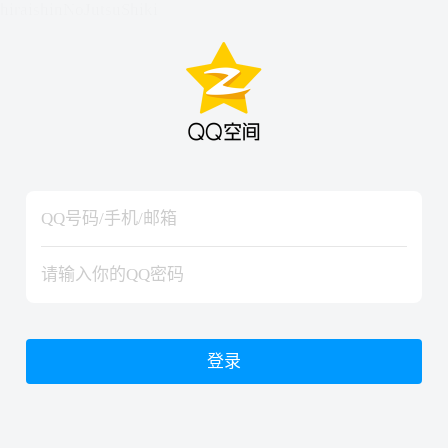
hiraishinNoJutsuShiki
hiraishinNoJutsuShiki
登录