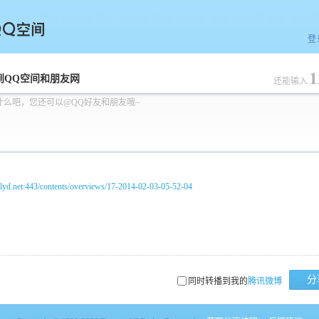
登
1
空间
到QQ空间和朋友网
还能输入
什么吧，您还可以@QQ好友和朋友哦~
txlyd.net:443/contents/overviews/17-2014-02-03-05-52-04
分
同时转播到我的
腾讯微博