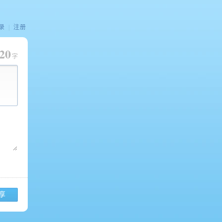
录
|
注册
20
字
享