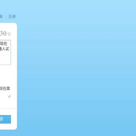
录
|
注册
30
字
你现在
通人买
享