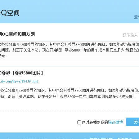
登
空间
到QQ空间和朋友网
还能输入
给各位分享开s800尊界的知识，其中也会对尊界S800图片进行解释，如果能碰巧解决
的问题，别忘了关注本站，现在开始吧！尊界S800一年的用车成本到底是多少?难怪普
养...
tlcatv.com/news/19439.html
分
同时转播到我的
腾讯微博