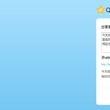
QQ
分享
今天
面临
得起也
http://