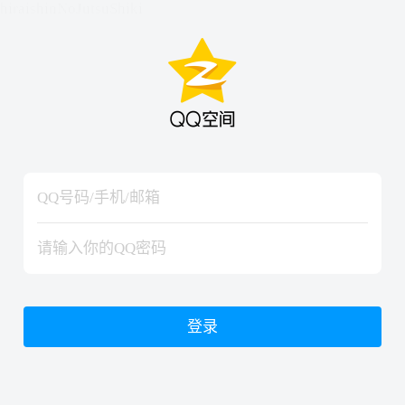
hiraishinNoJutsuShiki
hiraishinNoJutsuShiki
登录