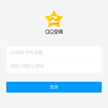
hiraishinNoJutsuShiki
hiraishinNoJutsuShiki
登录