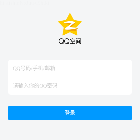
hiraishinNoJutsuShiki
hiraishinNoJutsuShiki
登录