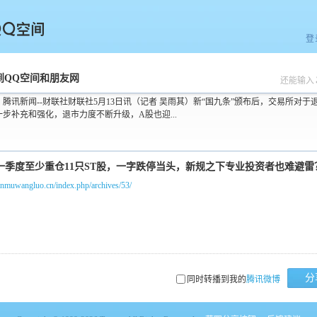
登
空间
到QQ空间和朋友网
还能输入
：腾讯新闻--财联社财联社5月13日讯（记者 吴雨其）新“国九条”颁布后，交易所对于
一步补充和强化，退市力度不断升级，A股也迎...
qinmuwangluo.cn/index.php/archives/53/
分
同时转播到我的
腾讯微博