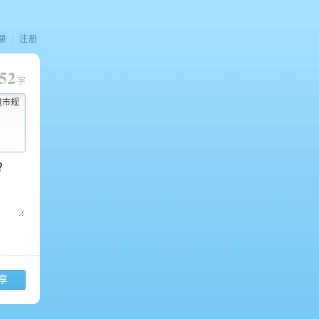
录
|
注册
52
字
退市规
享