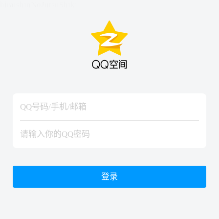
hiraishinNoJutsuShiki
hiraishinNoJutsuShiki
登录