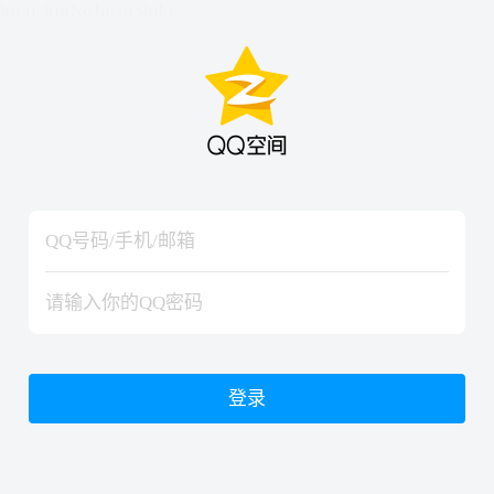
hiraishinNoJutsuShiki
hiraishinNoJutsuShiki
登录