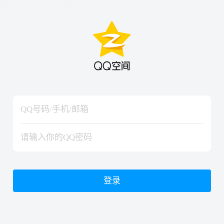
hiraishinNoJutsuShiki
hiraishinNoJutsuShiki
登录