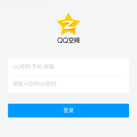
hiraishinNoJutsuShiki
hiraishinNoJutsuShiki
登录