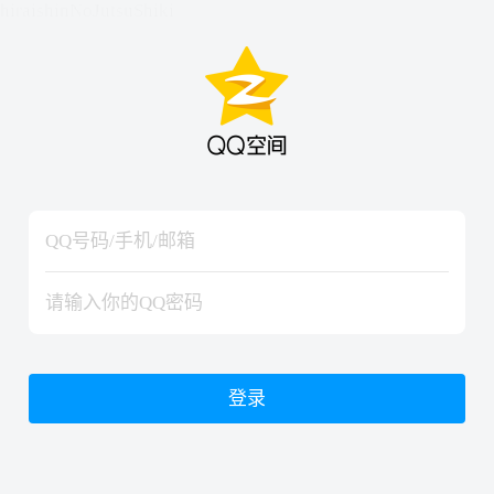
hiraishinNoJutsuShiki
hiraishinNoJutsuShiki
登录