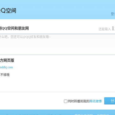
登
1
空间
到QQ空间和朋友网
还能输入
什么吧，您还可以@QQ好友和朋友哦~
hmddkj.com
分
同时转播到我的
腾讯微博