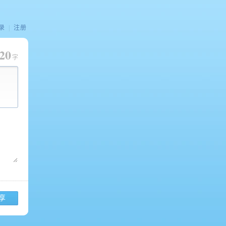
录
|
注册
20
字
享