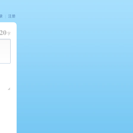
录
|
注册
20
字