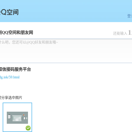
登
1
空间
到QQ空间和朋友网
还能输入
什么吧，您还可以@QQ好友和朋友哦~
ddg.ink/59.html
时分享选中图片