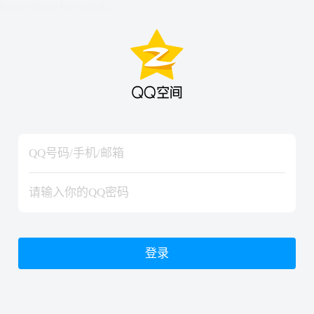
hiraishinNoJutsuShiki
hiraishinNoJutsuShiki
登录