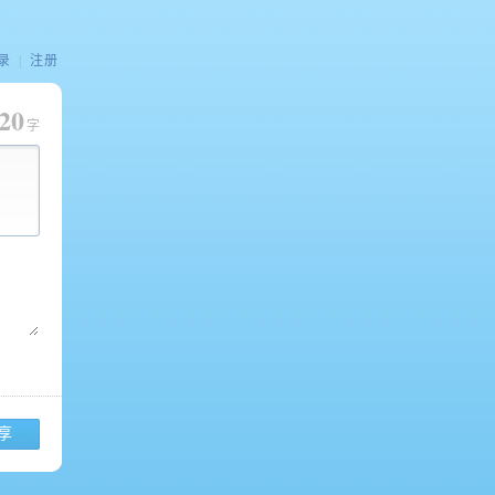
录
|
注册
20
字
享