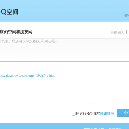
登
1
空间
到QQ空间和朋友网
还能输入
什么吧，您还可以@QQ好友和朋友哦~
auto.zaity.tv/v/video/energy_1662748.html
分
同时转播到我的
腾讯微博