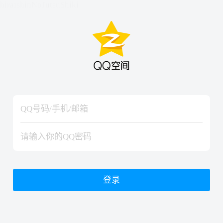
hiraishinNoJutsuShiki
hiraishinNoJutsuShiki
登录