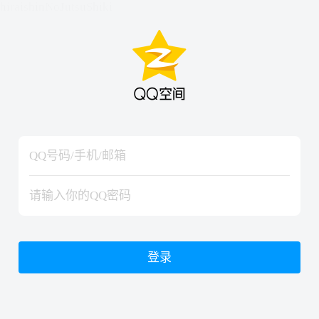
hiraishinNoJutsuShiki
hiraishinNoJutsuShiki
登录