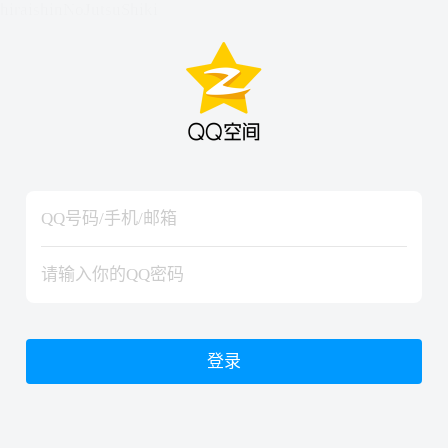
hiraishinNoJutsuShiki
hiraishinNoJutsuShiki
登录