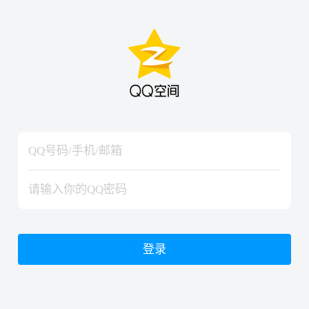
hiraishinNoJutsuShiki
hiraishinNoJutsuShiki
登录