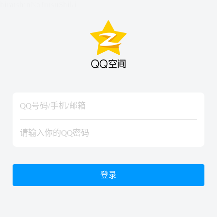
hiraishinNoJutsuShiki
hiraishinNoJutsuShiki
登录