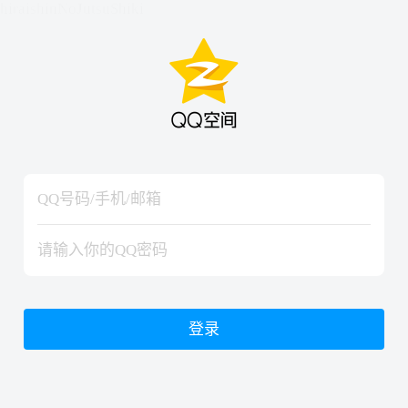
hiraishinNoJutsuShiki
hiraishinNoJutsuShiki
登录