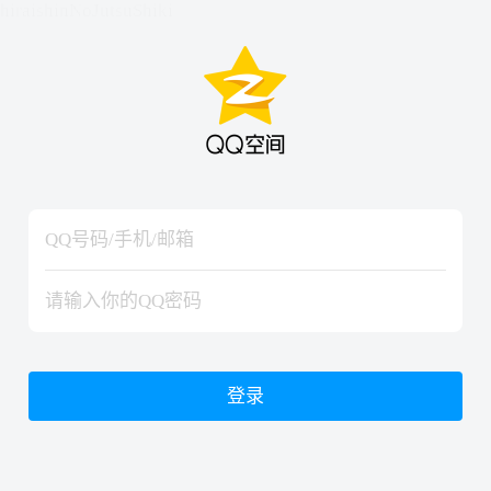
hiraishinNoJutsuShiki
hiraishinNoJutsuShiki
登录