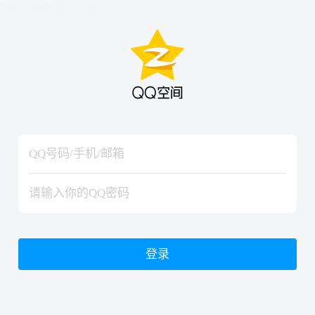
hiraishinNoJutsuShiki
hiraishinNoJutsuShiki
登录