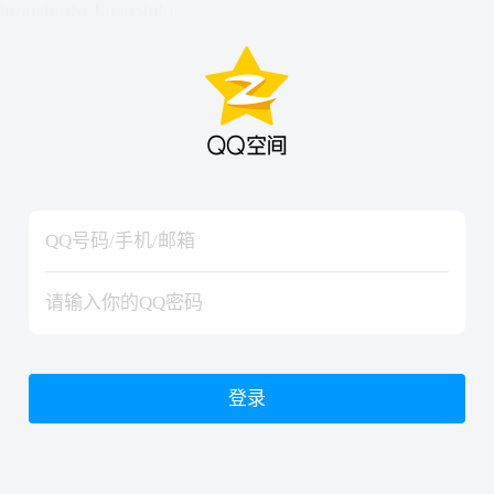
hiraishinNoJutsuShiki
hiraishinNoJutsuShiki
登录