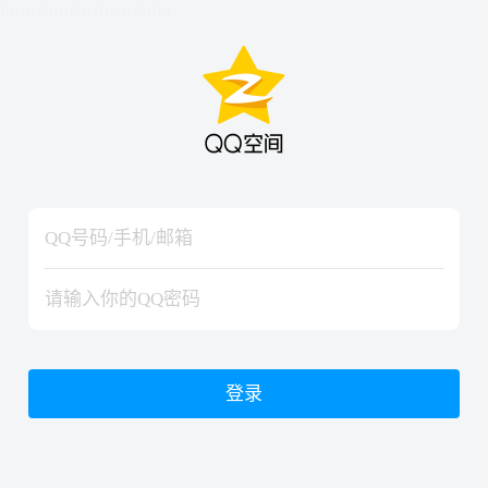
hiraishinNoJutsuShiki
hiraishinNoJutsuShiki
登录