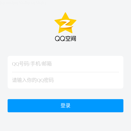
hiraishinNoJutsuShiki
hiraishinNoJutsuShiki
登录