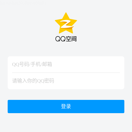
hiraishinNoJutsuShiki
hiraishinNoJutsuShiki
登录