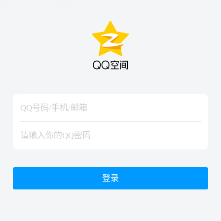
hiraishinNoJutsuShiki
hiraishinNoJutsuShiki
登录