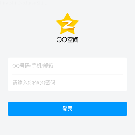
hiraishinNoJutsuShiki
hiraishinNoJutsuShiki
登录